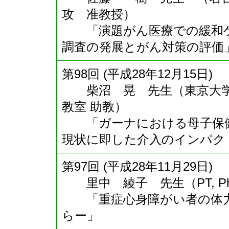
攻 准教授）
「演題がん医療での緩和ケ
調査の発展とがん対策の評価
第98回 (平成28年12月15日)
柴沼 晃 先生（東京大学大
教室 助教）
「ガーナにおける母子保健
現状に即した介入のインパク
第97回 (平成28年11月29日)
里中 綾子 先生（PT, P
「重症心身障がい者の体力
らー」