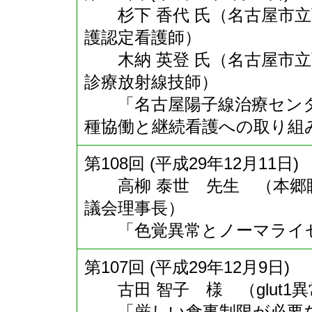
杉下 香代 氏（名古屋市立
護認定看護師）
木納 英登 氏（名古屋市立
診療放射線技師）
「名古屋陽子線治療センタ
種協働と継続看護への取り組
第108回 (平成29年12月11日)
高柳 泰世 先生 （本郷眼
議会理事長）
「色覚異常とノーマライ
第107回 (平成29年12月9日)
古田 智子 様 （glut1
「厳しい食事制限が必要な