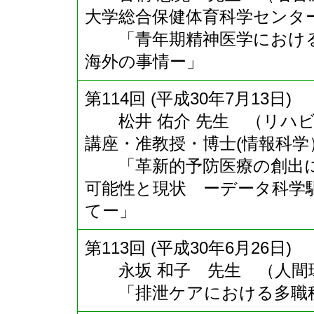
大学総合保健体育科学センタ
「青年期精神医学における
海外の事情ー」
第114回 (平成30年7月13日)
松井 佑介 先生 （リハビ
講座・准教授・博士(情報科学
「革新的予防医療の創出に
可能性と現状 ーデータ科学
てー」
第113回 (平成30年6月26日)
永坂 和子 先生 （人間環
「排泄ケアにおける多職