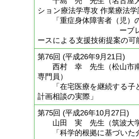
千島 亮 先生（名古屋大
ション療法学専攻 作業療法学
「重症身体障害者（児）の
ーブレイン・コン
ースによる支援技術提案の可
第76回 (平成26年9月21日)
西村 幸 先生（松山市南
専門員）
「在宅医療を継続する子ど
計画相談の実際」
第75回 (平成26年10月27日)
山田 実 先生（筑波大学大
「科学的根拠に基づいた介